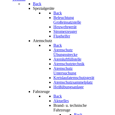
Back
Spezialgeräte
Back
Beleuchtung
Großeinsatzstelle
Heuwehrgerät
Stromerzeuger
Flughelfer
Atemschutz
Back
Atemschutz
Übungsstrecke
Atemluftfüllstelle
Atemschutztechnik
Atemschutz
Untersuchung
Kreislaufatemschutzgerät
Atemschutzsammelplatz
Heißübungsanlage
Fahrzeuge
Back
Aktuelles
Brand- u. technische
Fahrzeuge
Back