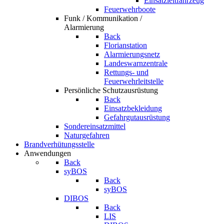
Einsatzleitfahrzeug
Feuerwehrboote
Funk / Kommunikation /
Alarmierung
Back
Florianstation
Alarmierungsnetz
Landeswarnzentrale
Rettungs- und
Feuerwehrleitstelle
Persönliche Schutzausrüstung
Back
Einsatzbekleidung
Gefahrgutausrüstung
Sondereinsatzmittel
Naturgefahren
Brandverhütungsstelle
Anwendungen
Back
syBOS
Back
syBOS
DIBOS
Back
LIS