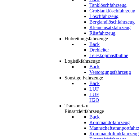
Tanklöschfahrzeug
Großtanklöschfahrzeug
Löschfahrzeug
Berglandlöschfahrzeug
Kleineinsatzfahrzeug
Rüstfahrzeug
Hubrettungsfahrzeuge
Back
Drehleiter
Teleskopmastbühne
Logistikfahrzeuge
Back
Versorgungsfahrzeug
Sonstige Fahrzeuge
Back
LUF
LUF
H2O
Transport- u.
Einsatzleitfahrzeuge
Back
Kommandofahrzeug
Mannschaftstranportfahr
Kommandofunkfahrzeug