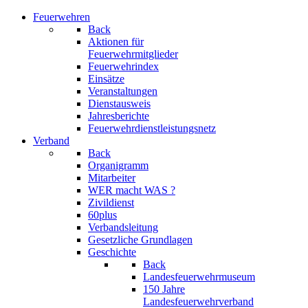
Feuerwehren
Back
Aktionen für
Feuerwehrmitglieder
Feuerwehrindex
Einsätze
Veranstaltungen
Dienstausweis
Jahresberichte
Feuerwehrdienstleistungsnetz
Verband
Back
Organigramm
Mitarbeiter
WER macht WAS ?
Zivildienst
60plus
Verbandsleitung
Gesetzliche Grundlagen
Geschichte
Back
Landesfeuerwehrmuseum
150 Jahre
Landesfeuerwehrverband