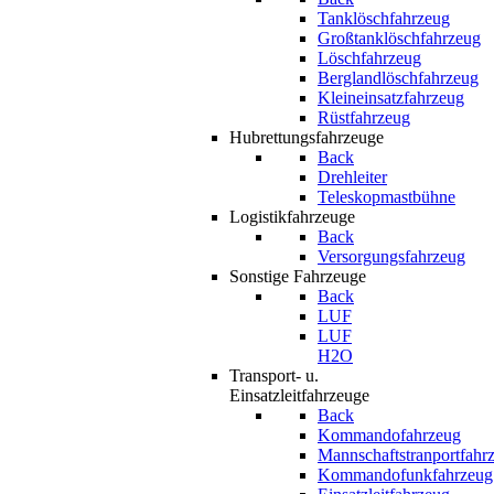
Tanklöschfahrzeug
Großtanklöschfahrzeug
Löschfahrzeug
Berglandlöschfahrzeug
Kleineinsatzfahrzeug
Rüstfahrzeug
Hubrettungsfahrzeuge
Back
Drehleiter
Teleskopmastbühne
Logistikfahrzeuge
Back
Versorgungsfahrzeug
Sonstige Fahrzeuge
Back
LUF
LUF
H2O
Transport- u.
Einsatzleitfahrzeuge
Back
Kommandofahrzeug
Mannschaftstranportfahr
Kommandofunkfahrzeug