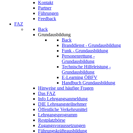
Kontakt
Partner
Führungen
Feedback
FAZ
Back
Grundausbildung
Back
Branddienst - Grundausbildung
Funk - Grundausbildung
Personenrettung -
Grundausbildung
Technische Hilfeleistung -
Grundausbildung
E-Learning ÖBFV
Handbuch Grundausbildung
Hinweise und häufige Fragen
Das FAZ
Info Lehrgangsanmeldung
DIE Lehrgangsteilnehmer
Öffentliche Verkehrsmittel
Lehrgangsprogramm
Restplatzbörse
Zugangsvoraussetzungen
Führungskräfteausbildung