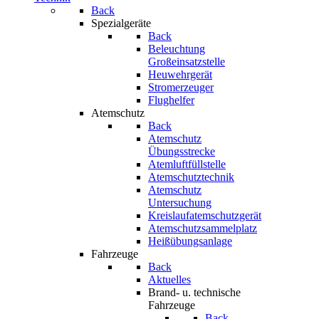
Back
Spezialgeräte
Back
Beleuchtung
Großeinsatzstelle
Heuwehrgerät
Stromerzeuger
Flughelfer
Atemschutz
Back
Atemschutz
Übungsstrecke
Atemluftfüllstelle
Atemschutztechnik
Atemschutz
Untersuchung
Kreislaufatemschutzgerät
Atemschutzsammelplatz
Heißübungsanlage
Fahrzeuge
Back
Aktuelles
Brand- u. technische
Fahrzeuge
Back