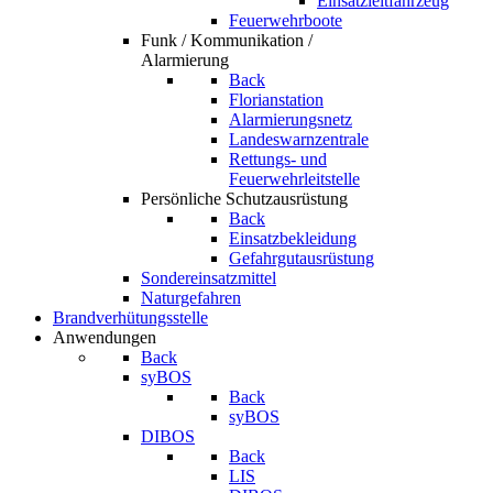
Einsatzleitfahrzeug
Feuerwehrboote
Funk / Kommunikation /
Alarmierung
Back
Florianstation
Alarmierungsnetz
Landeswarnzentrale
Rettungs- und
Feuerwehrleitstelle
Persönliche Schutzausrüstung
Back
Einsatzbekleidung
Gefahrgutausrüstung
Sondereinsatzmittel
Naturgefahren
Brandverhütungsstelle
Anwendungen
Back
syBOS
Back
syBOS
DIBOS
Back
LIS