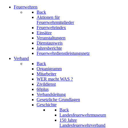
Feuerwehren
Back
Aktionen für
Feuerwehrmitglieder
Feuerwehrindex
Einsätze
Veranstaltungen
Dienstausweis
Jahresberichte
Feuerwehrdienstleistungsnetz
Verband
Back
Organigramm
Mitarbeiter
WER macht WAS ?
Zivildienst
60plus
Verbandsleitung
Gesetzliche Grundlagen
Geschichte
Back
Landesfeuerwehrmuseum
150 Jahre
Landesfeuerwehrverband