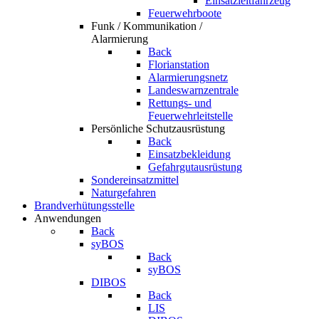
Einsatzleitfahrzeug
Feuerwehrboote
Funk / Kommunikation /
Alarmierung
Back
Florianstation
Alarmierungsnetz
Landeswarnzentrale
Rettungs- und
Feuerwehrleitstelle
Persönliche Schutzausrüstung
Back
Einsatzbekleidung
Gefahrgutausrüstung
Sondereinsatzmittel
Naturgefahren
Brandverhütungsstelle
Anwendungen
Back
syBOS
Back
syBOS
DIBOS
Back
LIS