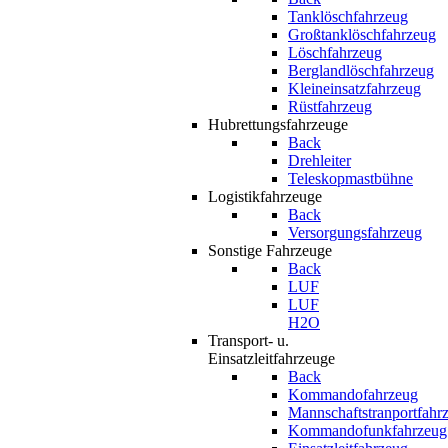
Tanklöschfahrzeug
Großtanklöschfahrzeug
Löschfahrzeug
Berglandlöschfahrzeug
Kleineinsatzfahrzeug
Rüstfahrzeug
Hubrettungsfahrzeuge
Back
Drehleiter
Teleskopmastbühne
Logistikfahrzeuge
Back
Versorgungsfahrzeug
Sonstige Fahrzeuge
Back
LUF
LUF
H2O
Transport- u.
Einsatzleitfahrzeuge
Back
Kommandofahrzeug
Mannschaftstranportfahr
Kommandofunkfahrzeug