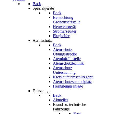
Back
Spezialgeräte
Back
Beleuchtung
Großeinsatzstelle
Heuwehrgerät
Stromerzeuger
Flughelfer
Atemschutz
Back
Atemschutz
Übungsstrecke
Atemluftfüllstelle
Atemschutztechnik
Atemschutz
Untersuchung
Kreislaufatemschutzgerät
Atemschutzsammelplatz
Heißübungsanlage
Fahrzeuge
Back
Aktuelles
Brand- u. technische
Fahrzeuge
Back