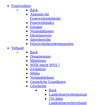
Feuerwehren
Back
Aktionen für
Feuerwehrmitglieder
Feuerwehrindex
Einsätze
Veranstaltungen
Dienstausweis
Jahresberichte
Feuerwehrdienstleistungsnetz
Verband
Back
Organigramm
Mitarbeiter
WER macht WAS ?
Zivildienst
60plus
Verbandsleitung
Gesetzliche Grundlagen
Geschichte
Back
Landesfeuerwehrmuseum
150 Jahre
Landesfeuerwehrverband