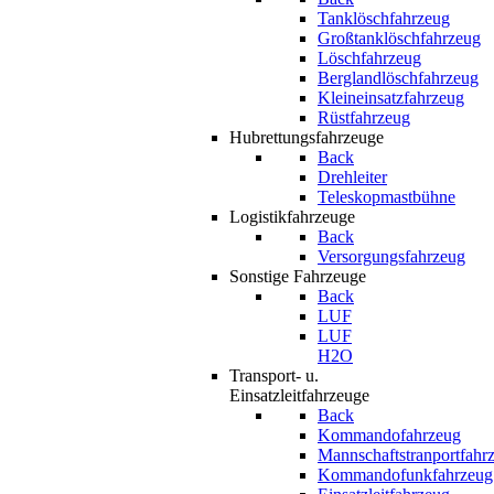
Tanklöschfahrzeug
Großtanklöschfahrzeug
Löschfahrzeug
Berglandlöschfahrzeug
Kleineinsatzfahrzeug
Rüstfahrzeug
Hubrettungsfahrzeuge
Back
Drehleiter
Teleskopmastbühne
Logistikfahrzeuge
Back
Versorgungsfahrzeug
Sonstige Fahrzeuge
Back
LUF
LUF
H2O
Transport- u.
Einsatzleitfahrzeuge
Back
Kommandofahrzeug
Mannschaftstranportfahr
Kommandofunkfahrzeug