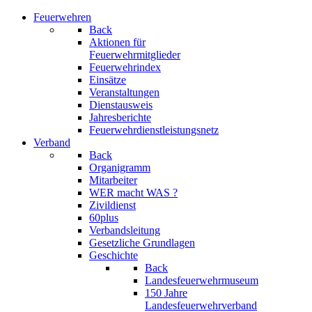
Feuerwehren
Back
Aktionen für
Feuerwehrmitglieder
Feuerwehrindex
Einsätze
Veranstaltungen
Dienstausweis
Jahresberichte
Feuerwehrdienstleistungsnetz
Verband
Back
Organigramm
Mitarbeiter
WER macht WAS ?
Zivildienst
60plus
Verbandsleitung
Gesetzliche Grundlagen
Geschichte
Back
Landesfeuerwehrmuseum
150 Jahre
Landesfeuerwehrverband