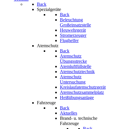
Back
Spezialgeräte
Back
Beleuchtung
Großeinsatzstelle
Heuwehrgerät
Stromerzeuger
Flughelfer
Atemschutz
Back
Atemschutz
Übungsstrecke
Atemluftfüllstelle
Atemschutztechnik
Atemschutz
Untersuchung
Kreislaufatemschutzgerät
Atemschutzsammelplatz
Heißübungsanlage
Fahrzeuge
Back
Aktuelles
Brand- u. technische
Fahrzeuge
Back