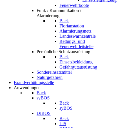
Einsatzleitfahrzeug
Feuerwehrboote
Funk / Kommunikation /
Alarmierung
Back
Florianstation
Alarmierungsnetz
Landeswarnzentrale
Rettungs- und
Feuerwehrleitstelle
Persönliche Schutzausrüstung
Back
Einsatzbekleidung
Gefahrgutausrüstung
Sondereinsatzmittel
Naturgefahren
Brandverhütungsstelle
Anwendungen
Back
syBOS
Back
syBOS
DIBOS
Back
LIS