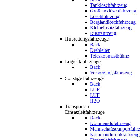
Tanklöschfahrzeug
Großtanklöschfahrzeug
Löschfahrzeug
Berglandlöschfahrzeug
Kleineinsatzfahrzeug
Rüstfahrzeug
Hubrettungsfahrzeuge
Back
Drehleiter
Teleskopmastbühne
Logistikfahrzeuge
Back
Versorgungsfahrzeug
Sonstige Fahrzeuge
Back
LUF
LUF
H2O
Transport- u.
Einsatzleitfahrzeuge
Back
Kommandofahrzeug
Mannschaftstranportfahr
Kommandofunkfahrzeug