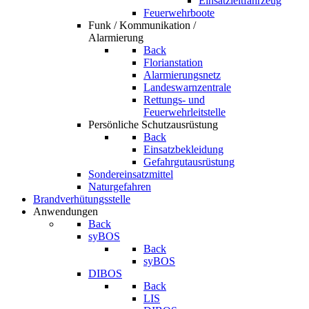
Einsatzleitfahrzeug
Feuerwehrboote
Funk / Kommunikation /
Alarmierung
Back
Florianstation
Alarmierungsnetz
Landeswarnzentrale
Rettungs- und
Feuerwehrleitstelle
Persönliche Schutzausrüstung
Back
Einsatzbekleidung
Gefahrgutausrüstung
Sondereinsatzmittel
Naturgefahren
Brandverhütungsstelle
Anwendungen
Back
syBOS
Back
syBOS
DIBOS
Back
LIS