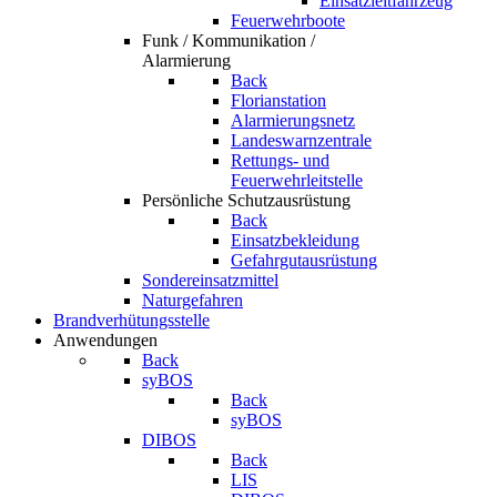
Einsatzleitfahrzeug
Feuerwehrboote
Funk / Kommunikation /
Alarmierung
Back
Florianstation
Alarmierungsnetz
Landeswarnzentrale
Rettungs- und
Feuerwehrleitstelle
Persönliche Schutzausrüstung
Back
Einsatzbekleidung
Gefahrgutausrüstung
Sondereinsatzmittel
Naturgefahren
Brandverhütungsstelle
Anwendungen
Back
syBOS
Back
syBOS
DIBOS
Back
LIS