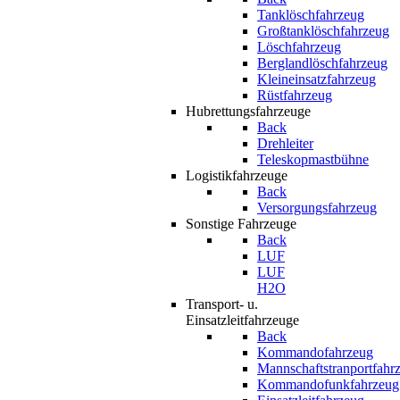
Tanklöschfahrzeug
Großtanklöschfahrzeug
Löschfahrzeug
Berglandlöschfahrzeug
Kleineinsatzfahrzeug
Rüstfahrzeug
Hubrettungsfahrzeuge
Back
Drehleiter
Teleskopmastbühne
Logistikfahrzeuge
Back
Versorgungsfahrzeug
Sonstige Fahrzeuge
Back
LUF
LUF
H2O
Transport- u.
Einsatzleitfahrzeuge
Back
Kommandofahrzeug
Mannschaftstranportfahr
Kommandofunkfahrzeug