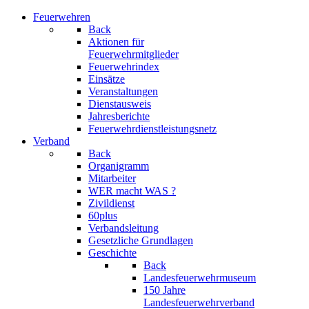
Feuerwehren
Back
Aktionen für
Feuerwehrmitglieder
Feuerwehrindex
Einsätze
Veranstaltungen
Dienstausweis
Jahresberichte
Feuerwehrdienstleistungsnetz
Verband
Back
Organigramm
Mitarbeiter
WER macht WAS ?
Zivildienst
60plus
Verbandsleitung
Gesetzliche Grundlagen
Geschichte
Back
Landesfeuerwehrmuseum
150 Jahre
Landesfeuerwehrverband