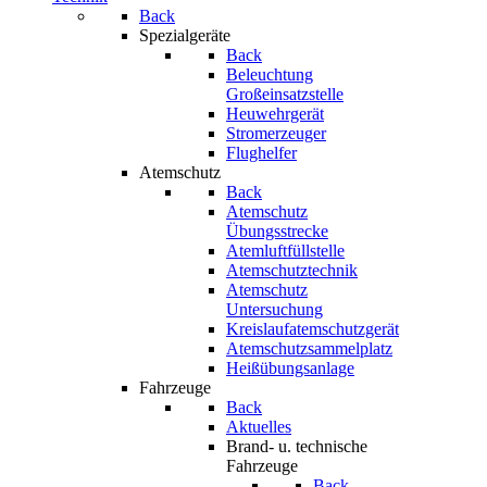
Back
Spezialgeräte
Back
Beleuchtung
Großeinsatzstelle
Heuwehrgerät
Stromerzeuger
Flughelfer
Atemschutz
Back
Atemschutz
Übungsstrecke
Atemluftfüllstelle
Atemschutztechnik
Atemschutz
Untersuchung
Kreislaufatemschutzgerät
Atemschutzsammelplatz
Heißübungsanlage
Fahrzeuge
Back
Aktuelles
Brand- u. technische
Fahrzeuge
Back