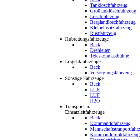
Tanklöschfahrzeug
Großtanklöschfahrzeug
Löschfahrzeug
Berglandlöschfahrzeug
Kleineinsatzfahrzeug
Rüstfahrzeug
Hubrettungsfahrzeuge
Back
Drehleiter
Teleskopmastbühne
Logistikfahrzeuge
Back
Versorgungsfahrzeug
Sonstige Fahrzeuge
Back
LUF
LUF
H2O
Transport- u.
Einsatzleitfahrzeuge
Back
Kommandofahrzeug
Mannschaftstranportfahr
Kommandofunkfahrzeug