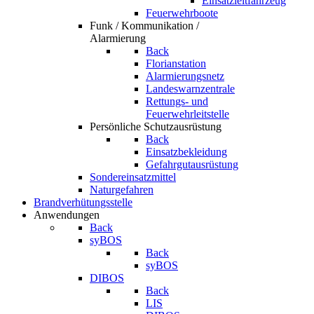
Einsatzleitfahrzeug
Feuerwehrboote
Funk / Kommunikation /
Alarmierung
Back
Florianstation
Alarmierungsnetz
Landeswarnzentrale
Rettungs- und
Feuerwehrleitstelle
Persönliche Schutzausrüstung
Back
Einsatzbekleidung
Gefahrgutausrüstung
Sondereinsatzmittel
Naturgefahren
Brandverhütungsstelle
Anwendungen
Back
syBOS
Back
syBOS
DIBOS
Back
LIS