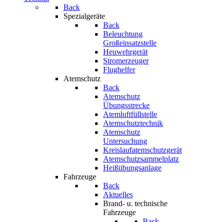
Back
Spezialgeräte
Back
Beleuchtung
Großeinsatzstelle
Heuwehrgerät
Stromerzeuger
Flughelfer
Atemschutz
Back
Atemschutz
Übungsstrecke
Atemluftfüllstelle
Atemschutztechnik
Atemschutz
Untersuchung
Kreislaufatemschutzgerät
Atemschutzsammelplatz
Heißübungsanlage
Fahrzeuge
Back
Aktuelles
Brand- u. technische
Fahrzeuge
Back