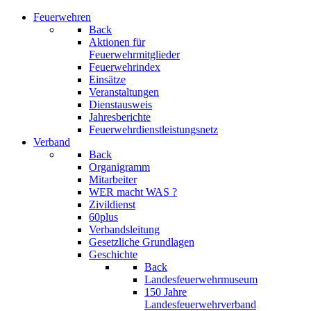
Feuerwehren
Back
Aktionen für
Feuerwehrmitglieder
Feuerwehrindex
Einsätze
Veranstaltungen
Dienstausweis
Jahresberichte
Feuerwehrdienstleistungsnetz
Verband
Back
Organigramm
Mitarbeiter
WER macht WAS ?
Zivildienst
60plus
Verbandsleitung
Gesetzliche Grundlagen
Geschichte
Back
Landesfeuerwehrmuseum
150 Jahre
Landesfeuerwehrverband