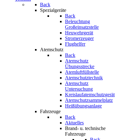
Back
Spezialgeräte
Back
Beleuchtung
Großeinsatzstelle
Heuwehrgerät
Stromerzeuger
Flughelfer
Atemschutz
Back
Atemschutz
Übungsstrecke
Atemluftfüllstelle
Atemschutztechnik
Atemschutz
Untersuchung
Kreislaufatemschutzgerät
Atemschutzsammelplatz
Heißübungsanlage
Fahrzeuge
Back
Aktuelles
Brand- u. technische
Fahrzeuge
Back