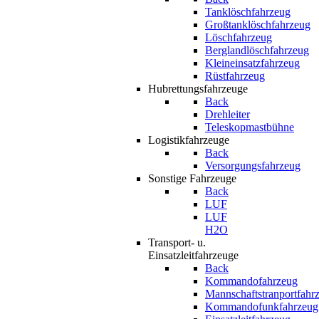
Tanklöschfahrzeug
Großtanklöschfahrzeug
Löschfahrzeug
Berglandlöschfahrzeug
Kleineinsatzfahrzeug
Rüstfahrzeug
Hubrettungsfahrzeuge
Back
Drehleiter
Teleskopmastbühne
Logistikfahrzeuge
Back
Versorgungsfahrzeug
Sonstige Fahrzeuge
Back
LUF
LUF
H2O
Transport- u.
Einsatzleitfahrzeuge
Back
Kommandofahrzeug
Mannschaftstranportfahr
Kommandofunkfahrzeug