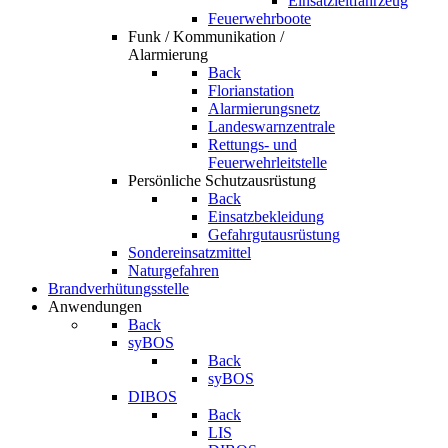
Einsatzleitfahrzeug
Feuerwehrboote
Funk / Kommunikation /
Alarmierung
Back
Florianstation
Alarmierungsnetz
Landeswarnzentrale
Rettungs- und
Feuerwehrleitstelle
Persönliche Schutzausrüstung
Back
Einsatzbekleidung
Gefahrgutausrüstung
Sondereinsatzmittel
Naturgefahren
Brandverhütungsstelle
Anwendungen
Back
syBOS
Back
syBOS
DIBOS
Back
LIS