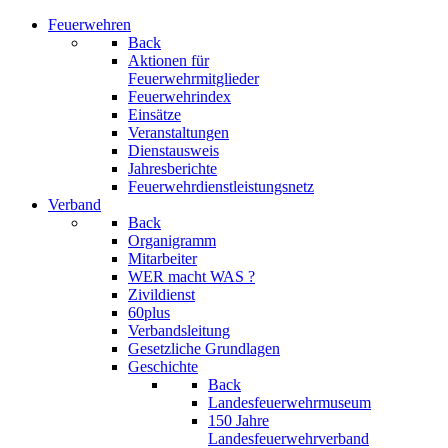
Feuerwehren
Back
Aktionen für
Feuerwehrmitglieder
Feuerwehrindex
Einsätze
Veranstaltungen
Dienstausweis
Jahresberichte
Feuerwehrdienstleistungsnetz
Verband
Back
Organigramm
Mitarbeiter
WER macht WAS ?
Zivildienst
60plus
Verbandsleitung
Gesetzliche Grundlagen
Geschichte
Back
Landesfeuerwehrmuseum
150 Jahre
Landesfeuerwehrverband