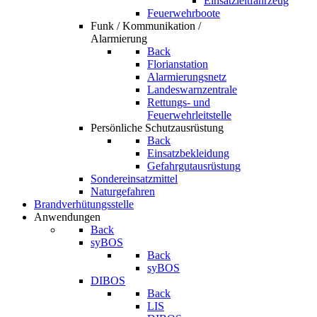
Einsatzleitfahrzeug
Feuerwehrboote
Funk / Kommunikation /
Alarmierung
Back
Florianstation
Alarmierungsnetz
Landeswarnzentrale
Rettungs- und
Feuerwehrleitstelle
Persönliche Schutzausrüstung
Back
Einsatzbekleidung
Gefahrgutausrüstung
Sondereinsatzmittel
Naturgefahren
Brandverhütungsstelle
Anwendungen
Back
syBOS
Back
syBOS
DIBOS
Back
LIS