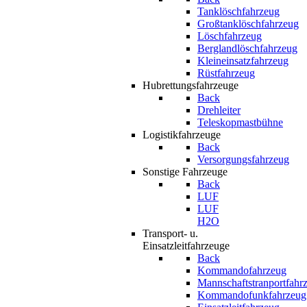
Tanklöschfahrzeug
Großtanklöschfahrzeug
Löschfahrzeug
Berglandlöschfahrzeug
Kleineinsatzfahrzeug
Rüstfahrzeug
Hubrettungsfahrzeuge
Back
Drehleiter
Teleskopmastbühne
Logistikfahrzeuge
Back
Versorgungsfahrzeug
Sonstige Fahrzeuge
Back
LUF
LUF
H2O
Transport- u.
Einsatzleitfahrzeuge
Back
Kommandofahrzeug
Mannschaftstranportfahr
Kommandofunkfahrzeug