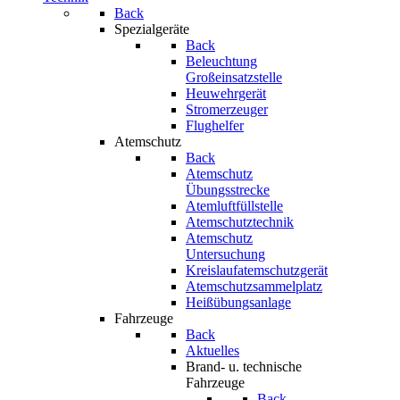
Back
Spezialgeräte
Back
Beleuchtung
Großeinsatzstelle
Heuwehrgerät
Stromerzeuger
Flughelfer
Atemschutz
Back
Atemschutz
Übungsstrecke
Atemluftfüllstelle
Atemschutztechnik
Atemschutz
Untersuchung
Kreislaufatemschutzgerät
Atemschutzsammelplatz
Heißübungsanlage
Fahrzeuge
Back
Aktuelles
Brand- u. technische
Fahrzeuge
Back