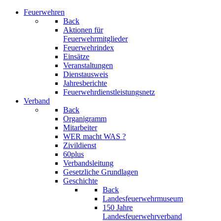
Feuerwehren
Back
Aktionen für
Feuerwehrmitglieder
Feuerwehrindex
Einsätze
Veranstaltungen
Dienstausweis
Jahresberichte
Feuerwehrdienstleistungsnetz
Verband
Back
Organigramm
Mitarbeiter
WER macht WAS ?
Zivildienst
60plus
Verbandsleitung
Gesetzliche Grundlagen
Geschichte
Back
Landesfeuerwehrmuseum
150 Jahre
Landesfeuerwehrverband