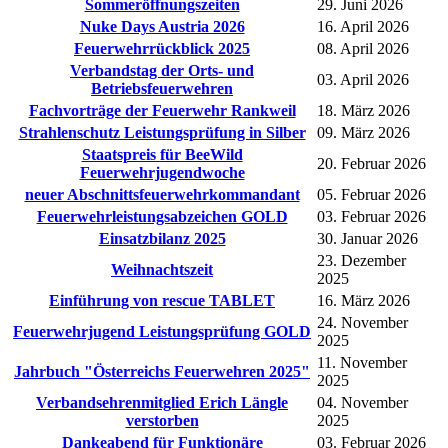
Sommeröffnungszeiten
29. Juni 2026
Nuke Days Austria 2026
16. April 2026
Feuerwehrrückblick 2025
08. April 2026
Verbandstag der Orts- und
03. April 2026
Betriebsfeuerwehren
Fachvorträge der Feuerwehr Rankweil
18. März 2026
Strahlenschutz Leistungsprüfung in Silber
09. März 2026
Staatspreis für BeeWild
20. Februar 2026
Feuerwehrjugendwoche
neuer Abschnittsfeuerwehrkommandant
05. Februar 2026
Feuerwehrleistungsabzeichen GOLD
03. Februar 2026
Einsatzbilanz 2025
30. Januar 2026
23. Dezember
Weihnachtszeit
2025
Einführung von rescue TABLET
16. März 2026
24. November
Feuerwehrjugend Leistungsprüfung GOLD
2025
11. November
Jahrbuch "Österreichs Feuerwehren 2025"
2025
Verbandsehrenmitglied Erich Längle
04. November
verstorben
2025
Dankeabend für Funktionäre
03. Februar 2026