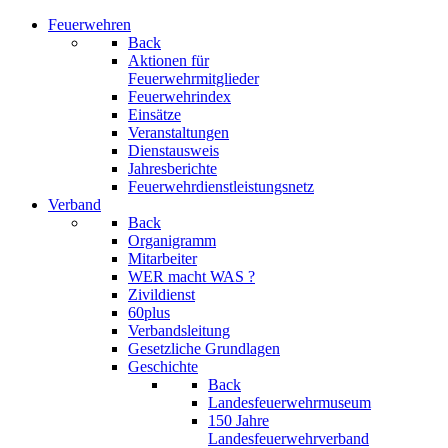
Feuerwehren
Back
Aktionen für
Feuerwehrmitglieder
Feuerwehrindex
Einsätze
Veranstaltungen
Dienstausweis
Jahresberichte
Feuerwehrdienstleistungsnetz
Verband
Back
Organigramm
Mitarbeiter
WER macht WAS ?
Zivildienst
60plus
Verbandsleitung
Gesetzliche Grundlagen
Geschichte
Back
Landesfeuerwehrmuseum
150 Jahre
Landesfeuerwehrverband