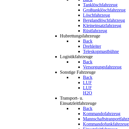
Tanklöschfahrzeug
Großtanklöschfahrzeug
Löschfahrzeug
Berglandlöschfahrzeug
Kleineinsatzfahrzeug
Rüstfahrzeug
Hubrettungsfahrzeuge
Back
Drehleiter
Teleskopmastbühne
Logistikfahrzeuge
Back
Versorgungsfahrzeug
Sonstige Fahrzeuge
Back
LUF
LUF
H2O
Transport- u.
Einsatzleitfahrzeuge
Back
Kommandofahrzeug
Mannschaftstranportfahr
Kommandofunkfahrzeug