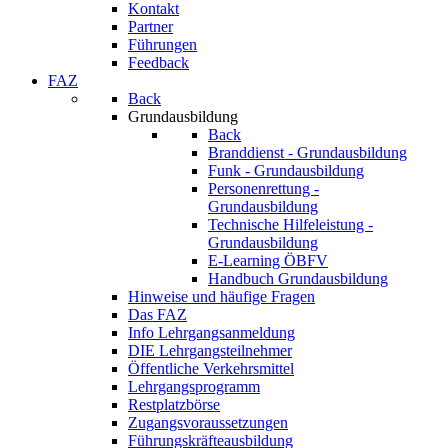
Kontakt
Partner
Führungen
Feedback
FAZ
Back
Grundausbildung
Back
Branddienst - Grundausbildung
Funk - Grundausbildung
Personenrettung -
Grundausbildung
Technische Hilfeleistung -
Grundausbildung
E-Learning ÖBFV
Handbuch Grundausbildung
Hinweise und häufige Fragen
Das FAZ
Info Lehrgangsanmeldung
DIE Lehrgangsteilnehmer
Öffentliche Verkehrsmittel
Lehrgangsprogramm
Restplatzbörse
Zugangsvoraussetzungen
Führungskräfteausbildung