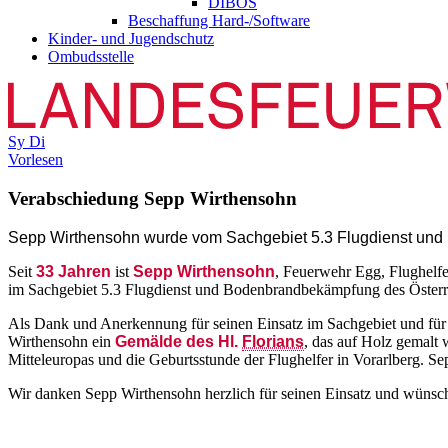
DIBOS
Beschaffung Hard-/Software
Kinder- und Jugendschutz
Ombudsstelle
Sy
Di
Vorlesen
Verabschiedung Sepp Wirthensohn
S
epp Wirthensohn wurde vom Sachgebiet 5.3 Flugdienst un
Seit
33 Jahren
ist
Sepp Wirthensohn
, Feuerwehr Egg, Flughelfer
im Sachgebiet 5.3 Flugdienst und Bodenbrandbekämpfung des Öster
Als Dank und Anerkennung für seinen Einsatz im Sachgebiet und für 
Wirthensohn ein
Gemälde des Hl.
Florians
, das auf Holz gemalt
Mitteleuropas und die Geburtsstunde der Flughelfer in Vorarlberg. Sepp
Wir danken Sepp Wirthensohn herzlich für seinen Einsatz und wünsche