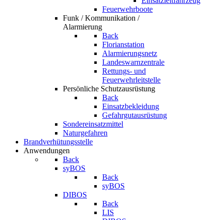
Einsatzleitfahrzeug
Feuerwehrboote
Funk / Kommunikation /
Alarmierung
Back
Florianstation
Alarmierungsnetz
Landeswarnzentrale
Rettungs- und
Feuerwehrleitstelle
Persönliche Schutzausrüstung
Back
Einsatzbekleidung
Gefahrgutausrüstung
Sondereinsatzmittel
Naturgefahren
Brandverhütungsstelle
Anwendungen
Back
syBOS
Back
syBOS
DIBOS
Back
LIS