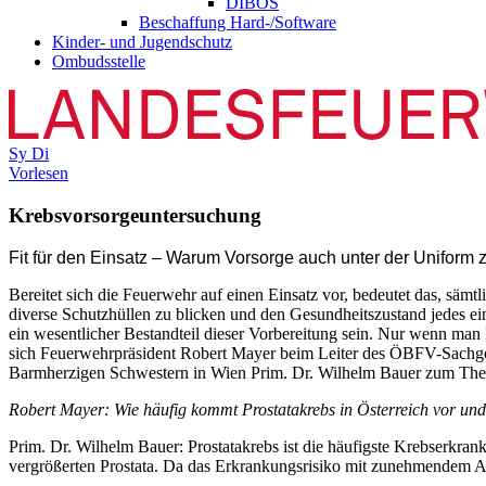
DIBOS
Beschaffung Hard-/Software
Kinder- und Jugendschutz
Ombudsstelle
Sy
Di
Vorlesen
Krebsvorsorgeuntersuchung
F
it für den Einsatz – Warum Vorsorge auch unter der Uniform z
Bereitet sich die Feuerwehr auf einen Einsatz vor, bedeutet das, sämt
diverse Schutzhüllen zu blicken und den Gesundheitszustand jedes e
ein wesentlicher Bestandteil dieser Vorbereitung sein. Nur wenn man 
sich Feuerwehrpräsident Robert Mayer beim Leiter des ÖBFV-Sachge
Barmherzigen Schwestern in Wien Prim. Dr. Wilhelm Bauer zum T
Robert Mayer:
Wie häufig kommt Prostatakrebs in Österreich vor un
Prim. Dr. Wilhelm Bauer: Prostatakrebs ist die häufigste Krebserkran
vergrößerten Prostata. Da das Erkrankungsrisiko mit zunehmendem Alt