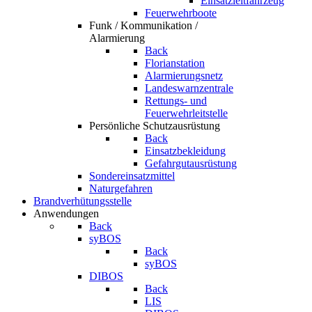
Einsatzleitfahrzeug
Feuerwehrboote
Funk / Kommunikation /
Alarmierung
Back
Florianstation
Alarmierungsnetz
Landeswarnzentrale
Rettungs- und
Feuerwehrleitstelle
Persönliche Schutzausrüstung
Back
Einsatzbekleidung
Gefahrgutausrüstung
Sondereinsatzmittel
Naturgefahren
Brandverhütungsstelle
Anwendungen
Back
syBOS
Back
syBOS
DIBOS
Back
LIS