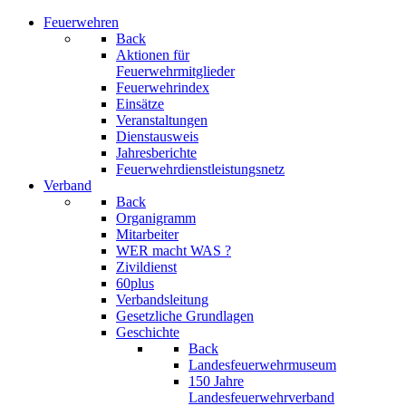
Feuerwehren
Back
Aktionen für
Feuerwehrmitglieder
Feuerwehrindex
Einsätze
Veranstaltungen
Dienstausweis
Jahresberichte
Feuerwehrdienstleistungsnetz
Verband
Back
Organigramm
Mitarbeiter
WER macht WAS ?
Zivildienst
60plus
Verbandsleitung
Gesetzliche Grundlagen
Geschichte
Back
Landesfeuerwehrmuseum
150 Jahre
Landesfeuerwehrverband