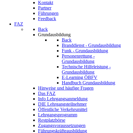
Kontakt
Partner
Führungen
Feedback
FAZ
Back
Grundausbildung
Back
Branddienst - Grundausbildung
Funk - Grundausbildung
Personenrettung -
Grundausbildung
Technische Hilfeleistung -
Grundausbildung
E-Learning ÖBFV
Handbuch Grundausbildung
Hinweise und häufige Fragen
Das FAZ
Info Lehrgangsanmeldung
DIE Lehrgangsteilnehmer
Öffentliche Verkehrsmittel
Lehrgangsprogramm
Restplatzbörse
Zugangsvoraussetzungen
Führungskräfteausbildung