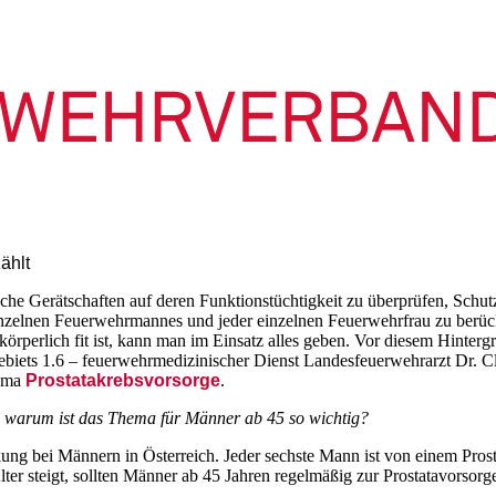
ählt
liche Gerätschaften auf deren Funktionstüchtigkeit zu überprüfen, Schu
inzelnen Feuerwehrmannes und jeder einzelnen Feuerwehrfrau zu berück
körperlich fit ist, kann man im Einsatz alles geben. Vor diesem Hinte
biets 1.6 – feuerwehrmedizinischer Dienst Landesfeuerwehrarzt Dr. C
hema
Prostatakrebsvorsorge
.
d warum ist das Thema für Männer ab 45 so wichtig?
kung bei Männern in Österreich. Jeder sechste Mann ist von einem Pros
er steigt, sollten Männer ab 45 Jahren regelmäßig zur Prostatavorsor