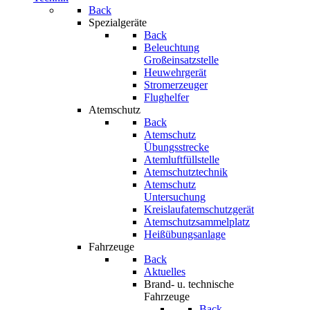
Back
Spezialgeräte
Back
Beleuchtung
Großeinsatzstelle
Heuwehrgerät
Stromerzeuger
Flughelfer
Atemschutz
Back
Atemschutz
Übungsstrecke
Atemluftfüllstelle
Atemschutztechnik
Atemschutz
Untersuchung
Kreislaufatemschutzgerät
Atemschutzsammelplatz
Heißübungsanlage
Fahrzeuge
Back
Aktuelles
Brand- u. technische
Fahrzeuge
Back