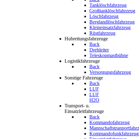
Tanklöschfahrzeug
Großtanklöschfahrzeug
Löschfahrzeug
Berglandlöschfahrzeug
Kleineinsatzfahrzeug
Rüstfahrzeug
Hubrettungsfahrzeuge
Back
Drehleiter
Teleskopmastbühne
Logistikfahrzeuge
Back
Versorgungsfahrzeug
Sonstige Fahrzeuge
Back
LUF
LUF
H2O
Transport- u.
Einsatzleitfahrzeuge
Back
Kommandofahrzeug
Mannschaftstranportfahr
Kommandofunkfahrzeug