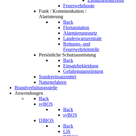
Einsatzleitfahrzeug
Feuerwehrboote
Funk / Kommunikation /
Alarmierung
Back
Florianstation
Alarmierungsnetz
Landeswarnzentrale
Rettungs- und
Feuerwehrleitstelle
Persönliche Schutzausrüstung
Back
Einsatzbekleidung
Gefahrgutausrüstung
Sondereinsatzmittel
Naturgefahren
Brandverhütungsstelle
Anwendungen
Back
syBOS
Back
syBOS
DIBOS
Back
LIS