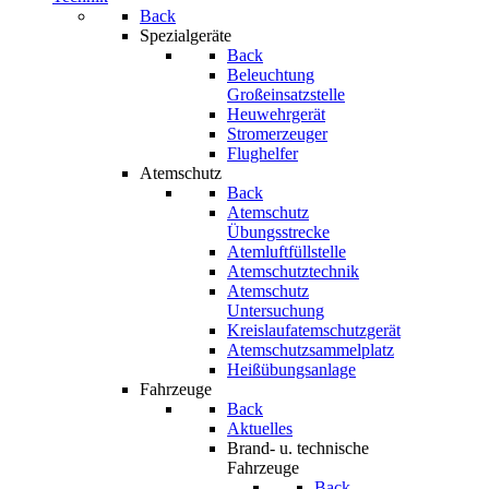
Back
Spezialgeräte
Back
Beleuchtung
Großeinsatzstelle
Heuwehrgerät
Stromerzeuger
Flughelfer
Atemschutz
Back
Atemschutz
Übungsstrecke
Atemluftfüllstelle
Atemschutztechnik
Atemschutz
Untersuchung
Kreislaufatemschutzgerät
Atemschutzsammelplatz
Heißübungsanlage
Fahrzeuge
Back
Aktuelles
Brand- u. technische
Fahrzeuge
Back