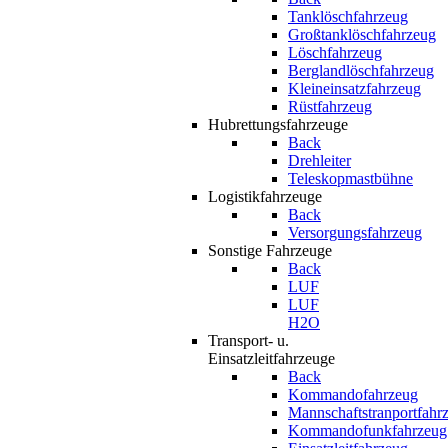
Tanklöschfahrzeug
Großtanklöschfahrzeug
Löschfahrzeug
Berglandlöschfahrzeug
Kleineinsatzfahrzeug
Rüstfahrzeug
Hubrettungsfahrzeuge
Back
Drehleiter
Teleskopmastbühne
Logistikfahrzeuge
Back
Versorgungsfahrzeug
Sonstige Fahrzeuge
Back
LUF
LUF
H2O
Transport- u.
Einsatzleitfahrzeuge
Back
Kommandofahrzeug
Mannschaftstranportfahr
Kommandofunkfahrzeug