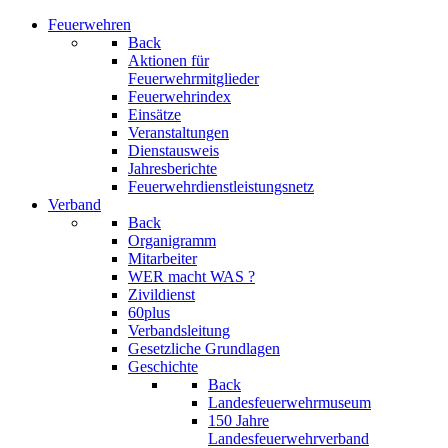
Feuerwehren
Back
Aktionen für
Feuerwehrmitglieder
Feuerwehrindex
Einsätze
Veranstaltungen
Dienstausweis
Jahresberichte
Feuerwehrdienstleistungsnetz
Verband
Back
Organigramm
Mitarbeiter
WER macht WAS ?
Zivildienst
60plus
Verbandsleitung
Gesetzliche Grundlagen
Geschichte
Back
Landesfeuerwehrmuseum
150 Jahre
Landesfeuerwehrverband