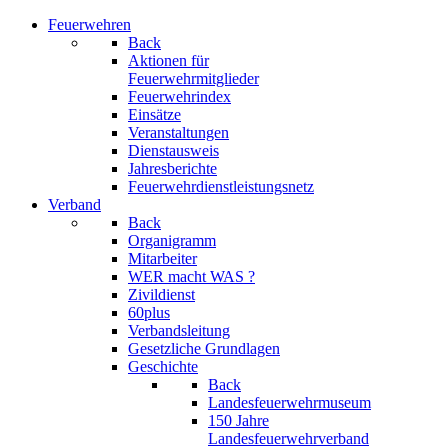
Feuerwehren
Back
Aktionen für
Feuerwehrmitglieder
Feuerwehrindex
Einsätze
Veranstaltungen
Dienstausweis
Jahresberichte
Feuerwehrdienstleistungsnetz
Verband
Back
Organigramm
Mitarbeiter
WER macht WAS ?
Zivildienst
60plus
Verbandsleitung
Gesetzliche Grundlagen
Geschichte
Back
Landesfeuerwehrmuseum
150 Jahre
Landesfeuerwehrverband