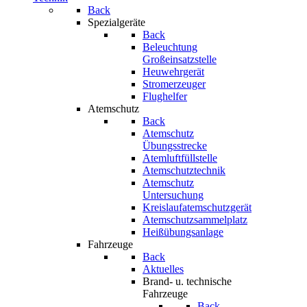
Back
Spezialgeräte
Back
Beleuchtung
Großeinsatzstelle
Heuwehrgerät
Stromerzeuger
Flughelfer
Atemschutz
Back
Atemschutz
Übungsstrecke
Atemluftfüllstelle
Atemschutztechnik
Atemschutz
Untersuchung
Kreislaufatemschutzgerät
Atemschutzsammelplatz
Heißübungsanlage
Fahrzeuge
Back
Aktuelles
Brand- u. technische
Fahrzeuge
Back