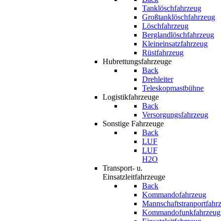
Tanklöschfahrzeug
Großtanklöschfahrzeug
Löschfahrzeug
Berglandlöschfahrzeug
Kleineinsatzfahrzeug
Rüstfahrzeug
Hubrettungsfahrzeuge
Back
Drehleiter
Teleskopmastbühne
Logistikfahrzeuge
Back
Versorgungsfahrzeug
Sonstige Fahrzeuge
Back
LUF
LUF
H2O
Transport- u.
Einsatzleitfahrzeuge
Back
Kommandofahrzeug
Mannschaftstranportfahr
Kommandofunkfahrzeug