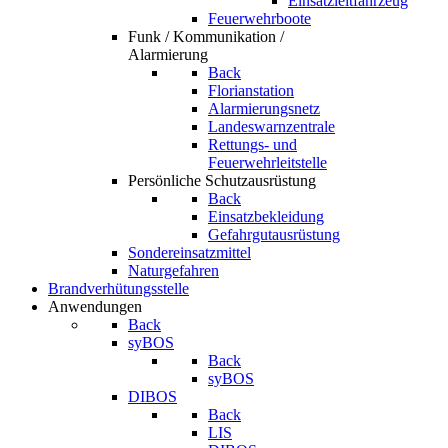
Einsatzleitfahrzeug
Feuerwehrboote
Funk / Kommunikation /
Alarmierung
Back
Florianstation
Alarmierungsnetz
Landeswarnzentrale
Rettungs- und
Feuerwehrleitstelle
Persönliche Schutzausrüstung
Back
Einsatzbekleidung
Gefahrgutausrüstung
Sondereinsatzmittel
Naturgefahren
Brandverhütungsstelle
Anwendungen
Back
syBOS
Back
syBOS
DIBOS
Back
LIS