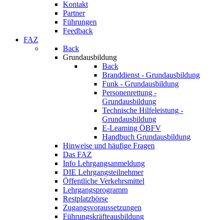
Kontakt
Partner
Führungen
Feedback
FAZ
Back
Grundausbildung
Back
Branddienst - Grundausbildung
Funk - Grundausbildung
Personenrettung -
Grundausbildung
Technische Hilfeleistung -
Grundausbildung
E-Learning ÖBFV
Handbuch Grundausbildung
Hinweise und häufige Fragen
Das FAZ
Info Lehrgangsanmeldung
DIE Lehrgangsteilnehmer
Öffentliche Verkehrsmittel
Lehrgangsprogramm
Restplatzbörse
Zugangsvoraussetzungen
Führungskräfteausbildung