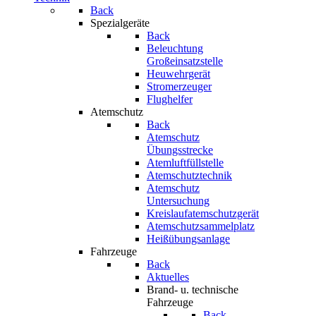
Back
Spezialgeräte
Back
Beleuchtung
Großeinsatzstelle
Heuwehrgerät
Stromerzeuger
Flughelfer
Atemschutz
Back
Atemschutz
Übungsstrecke
Atemluftfüllstelle
Atemschutztechnik
Atemschutz
Untersuchung
Kreislaufatemschutzgerät
Atemschutzsammelplatz
Heißübungsanlage
Fahrzeuge
Back
Aktuelles
Brand- u. technische
Fahrzeuge
Back