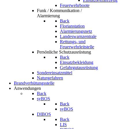
Einsatzleitfahrzeug
Feuerwehrboote
Funk / Kommunikation /
Alarmierung
Back
Florianstation
Alarmierungsnetz
Landeswarnzentrale
Rettungs- und
Feuerwehrleitstelle
Persönliche Schutzausrüstung
Back
Einsatzbekleidung
Gefahrgutausrüstung
Sondereinsatzmittel
Naturgefahren
Brandverhütungsstelle
Anwendungen
Back
syBOS
Back
syBOS
DIBOS
Back
LIS