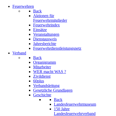
Feuerwehren
Back
Aktionen für
Feuerwehrmitglieder
Feuerwehrindex
Einsätze
Veranstaltungen
Dienstausweis
Jahresberichte
Feuerwehrdienstleistungsnetz
Verband
Back
Organigramm
Mitarbeiter
WER macht WAS ?
Zivildienst
60plus
Verbandsleitung
Gesetzliche Grundlagen
Geschichte
Back
Landesfeuerwehrmuseum
150 Jahre
Landesfeuerwehrverband