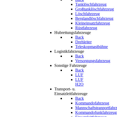
Tanklöschfahrzeug
Großtanklöschfahrzeug
Löschfahrzeug
Berglandlöschfahrzeug
Kleineinsatzfahrzeug
Rüstfahrzeug
Hubrettungsfahrzeuge
Back
Drehleiter
Teleskopmastbühne
Logistikfahrzeuge
Back
Versorgungsfahrzeug
Sonstige Fahrzeuge
Back
LUF
LUF
H2O
Transport- u.
Einsatzleitfahrzeuge
Back
Kommandofahrzeug
Mannschaftstranportfahr
Kommandofunkfahrzeug