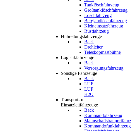
Tanklöschfahrzeug
Großtanklöschfahrzeug
Löschfahrzeug
Berglandlöschfahrzeug
Kleineinsatzfahrzeug
Rüstfahrzeug
Hubrettungsfahrzeuge
Back
Drehleiter
Teleskopmastbühne
Logistikfahrzeuge
Back
Versorgungsfahrzeug
Sonstige Fahrzeuge
Back
LUF
LUF
H2O
Transport- u.
Einsatzleitfahrzeuge
Back
Kommandofahrzeug
Mannschaftstranportfahr
Kommandofunkfahrzeug