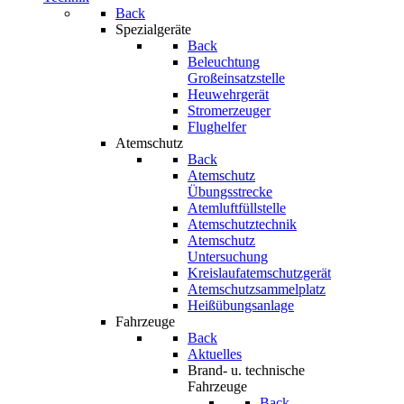
Back
Spezialgeräte
Back
Beleuchtung
Großeinsatzstelle
Heuwehrgerät
Stromerzeuger
Flughelfer
Atemschutz
Back
Atemschutz
Übungsstrecke
Atemluftfüllstelle
Atemschutztechnik
Atemschutz
Untersuchung
Kreislaufatemschutzgerät
Atemschutzsammelplatz
Heißübungsanlage
Fahrzeuge
Back
Aktuelles
Brand- u. technische
Fahrzeuge
Back