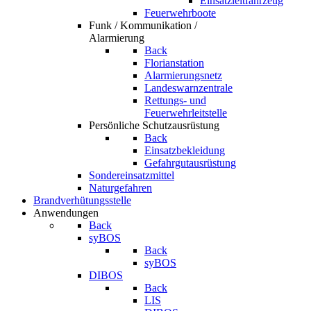
Einsatzleitfahrzeug
Feuerwehrboote
Funk / Kommunikation /
Alarmierung
Back
Florianstation
Alarmierungsnetz
Landeswarnzentrale
Rettungs- und
Feuerwehrleitstelle
Persönliche Schutzausrüstung
Back
Einsatzbekleidung
Gefahrgutausrüstung
Sondereinsatzmittel
Naturgefahren
Brandverhütungsstelle
Anwendungen
Back
syBOS
Back
syBOS
DIBOS
Back
LIS