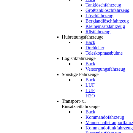
Tanklöschfahrzeug
Großtanklöschfahrzeug
Löschfahrzeug
Berglandlöschfahrzeug
Kleineinsatzfahrzeug
Rüstfahrzeug
Hubrettungsfahrzeuge
Back
Drehleiter
Teleskopmastbühne
Logistikfahrzeuge
Back
Versorgungsfahrzeug
Sonstige Fahrzeuge
Back
LUF
LUF
H2O
Transport- u.
Einsatzleitfahrzeuge
Back
Kommandofahrzeug
Mannschaftstranportfahr
Kommandofunkfahrzeug