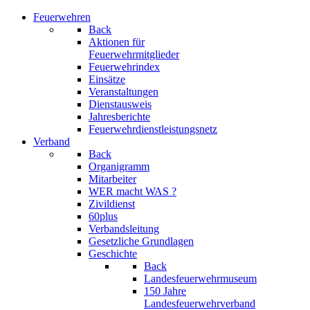
Feuerwehren
Back
Aktionen für
Feuerwehrmitglieder
Feuerwehrindex
Einsätze
Veranstaltungen
Dienstausweis
Jahresberichte
Feuerwehrdienstleistungsnetz
Verband
Back
Organigramm
Mitarbeiter
WER macht WAS ?
Zivildienst
60plus
Verbandsleitung
Gesetzliche Grundlagen
Geschichte
Back
Landesfeuerwehrmuseum
150 Jahre
Landesfeuerwehrverband