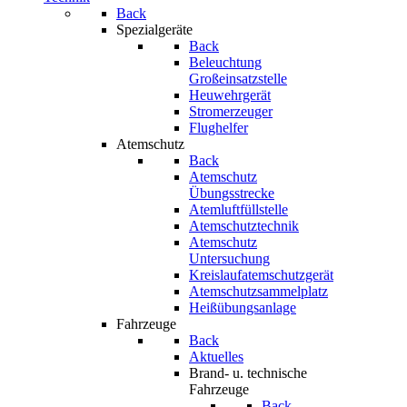
Back
Spezialgeräte
Back
Beleuchtung
Großeinsatzstelle
Heuwehrgerät
Stromerzeuger
Flughelfer
Atemschutz
Back
Atemschutz
Übungsstrecke
Atemluftfüllstelle
Atemschutztechnik
Atemschutz
Untersuchung
Kreislaufatemschutzgerät
Atemschutzsammelplatz
Heißübungsanlage
Fahrzeuge
Back
Aktuelles
Brand- u. technische
Fahrzeuge
Back