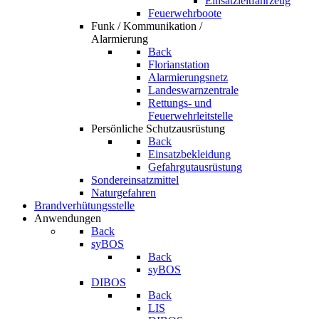
Einsatzleitfahrzeug
Feuerwehrboote
Funk / Kommunikation /
Alarmierung
Back
Florianstation
Alarmierungsnetz
Landeswarnzentrale
Rettungs- und
Feuerwehrleitstelle
Persönliche Schutzausrüstung
Back
Einsatzbekleidung
Gefahrgutausrüstung
Sondereinsatzmittel
Naturgefahren
Brandverhütungsstelle
Anwendungen
Back
syBOS
Back
syBOS
DIBOS
Back
LIS