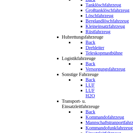
Tanklöschfahrzeug
Großtanklöschfahrzeug
Löschfahrzeug
Berglandlöschfahrzeug
Kleineinsatzfahrzeug
Rüstfahrzeug
Hubrettungsfahrzeuge
Back
Drehleiter
Teleskopmastbühne
Logistikfahrzeuge
Back
Versorgungsfahrzeug
Sonstige Fahrzeuge
Back
LUF
LUF
H2O
Transport- u.
Einsatzleitfahrzeuge
Back
Kommandofahrzeug
Mannschaftstranportfahr
Kommandofunkfahrzeug