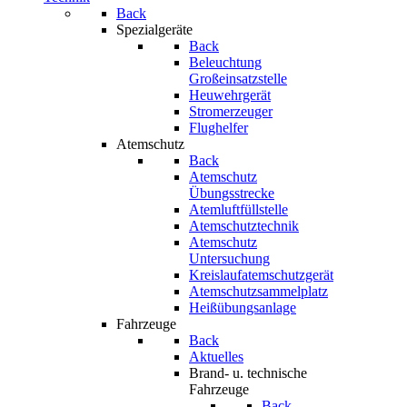
Back
Spezialgeräte
Back
Beleuchtung
Großeinsatzstelle
Heuwehrgerät
Stromerzeuger
Flughelfer
Atemschutz
Back
Atemschutz
Übungsstrecke
Atemluftfüllstelle
Atemschutztechnik
Atemschutz
Untersuchung
Kreislaufatemschutzgerät
Atemschutzsammelplatz
Heißübungsanlage
Fahrzeuge
Back
Aktuelles
Brand- u. technische
Fahrzeuge
Back