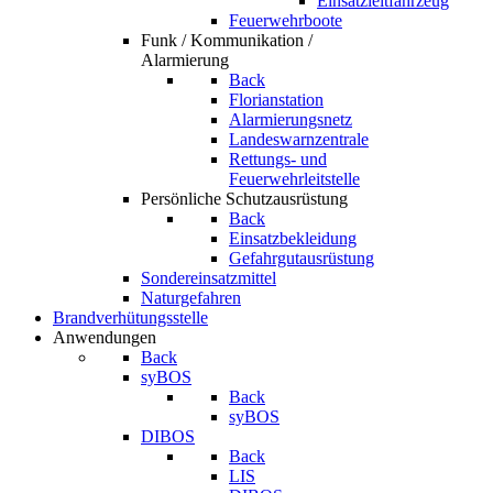
Einsatzleitfahrzeug
Feuerwehrboote
Funk / Kommunikation /
Alarmierung
Back
Florianstation
Alarmierungsnetz
Landeswarnzentrale
Rettungs- und
Feuerwehrleitstelle
Persönliche Schutzausrüstung
Back
Einsatzbekleidung
Gefahrgutausrüstung
Sondereinsatzmittel
Naturgefahren
Brandverhütungsstelle
Anwendungen
Back
syBOS
Back
syBOS
DIBOS
Back
LIS