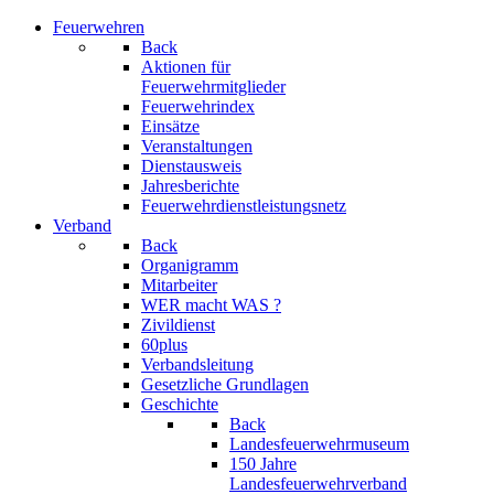
Feuerwehren
Back
Aktionen für
Feuerwehrmitglieder
Feuerwehrindex
Einsätze
Veranstaltungen
Dienstausweis
Jahresberichte
Feuerwehrdienstleistungsnetz
Verband
Back
Organigramm
Mitarbeiter
WER macht WAS ?
Zivildienst
60plus
Verbandsleitung
Gesetzliche Grundlagen
Geschichte
Back
Landesfeuerwehrmuseum
150 Jahre
Landesfeuerwehrverband