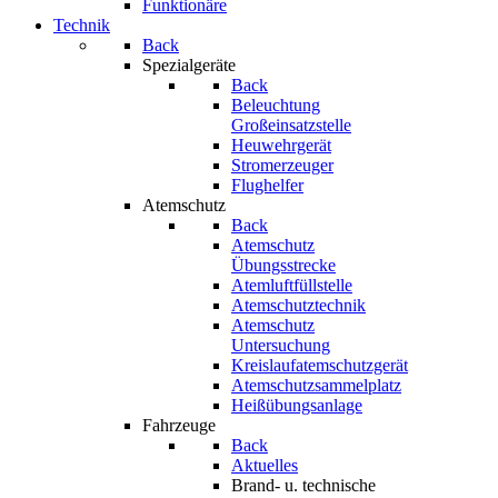
Funktionäre
Technik
Back
Spezialgeräte
Back
Beleuchtung
Großeinsatzstelle
Heuwehrgerät
Stromerzeuger
Flughelfer
Atemschutz
Back
Atemschutz
Übungsstrecke
Atemluftfüllstelle
Atemschutztechnik
Atemschutz
Untersuchung
Kreislaufatemschutzgerät
Atemschutzsammelplatz
Heißübungsanlage
Fahrzeuge
Back
Aktuelles
Brand- u. technische