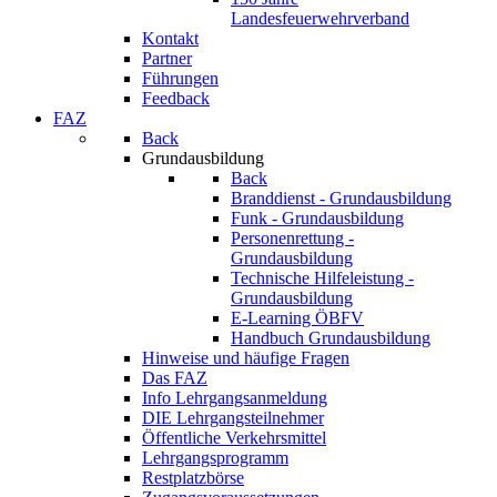
Landesfeuerwehrverband
Kontakt
Partner
Führungen
Feedback
FAZ
Back
Grundausbildung
Back
Branddienst - Grundausbildung
Funk - Grundausbildung
Personenrettung -
Grundausbildung
Technische Hilfeleistung -
Grundausbildung
E-Learning ÖBFV
Handbuch Grundausbildung
Hinweise und häufige Fragen
Das FAZ
Info Lehrgangsanmeldung
DIE Lehrgangsteilnehmer
Öffentliche Verkehrsmittel
Lehrgangsprogramm
Restplatzbörse