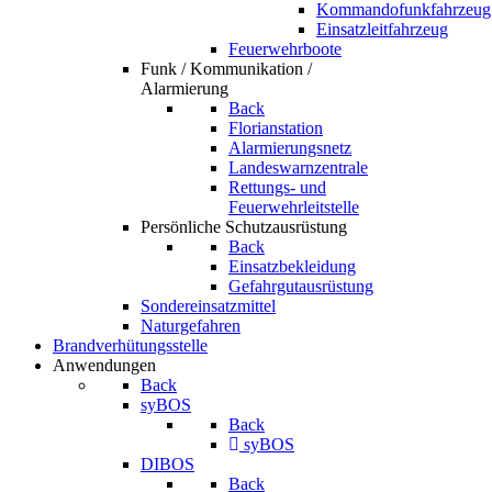
Kommandofunkfahrzeug
Einsatzleitfahrzeug
Feuerwehrboote
Funk / Kommunikation /
Alarmierung
Back
Florianstation
Alarmierungsnetz
Landeswarnzentrale
Rettungs- und
Feuerwehrleitstelle
Persönliche Schutzausrüstung
Back
Einsatzbekleidung
Gefahrgutausrüstung
Sondereinsatzmittel
Naturgefahren
Brandverhütungsstelle
Anwendungen
Back
syBOS
Back
syBOS
DIBOS
Back