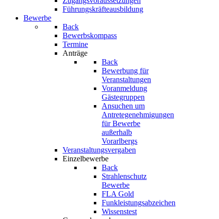
Zugangsvoraussetzungen
Führungskräfteausbildung
Bewerbe
Back
Bewerbskompass
Termine
Anträge
Back
Bewerbung für
Veranstaltungen
Voranmeldung
Gästegruppen
Ansuchen um
Antretegenehmigungen
für Bewerbe
außerhalb
Vorarlbergs
Veranstaltungsvergaben
Einzelbewerbe
Back
Strahlenschutz
Bewerbe
FLA Gold
Funkleistungsabzeichen
Wissenstest