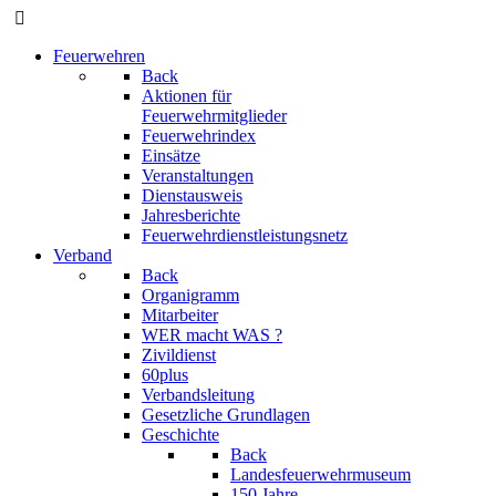
Feuerwehren
Back
Aktionen für
Feuerwehrmitglieder
Feuerwehrindex
Einsätze
Veranstaltungen
Dienstausweis
Jahresberichte
Feuerwehrdienstleistungsnetz
Verband
Back
Organigramm
Mitarbeiter
WER macht WAS ?
Zivildienst
60plus
Verbandsleitung
Gesetzliche Grundlagen
Geschichte
Back
Landesfeuerwehrmuseum
150 Jahre