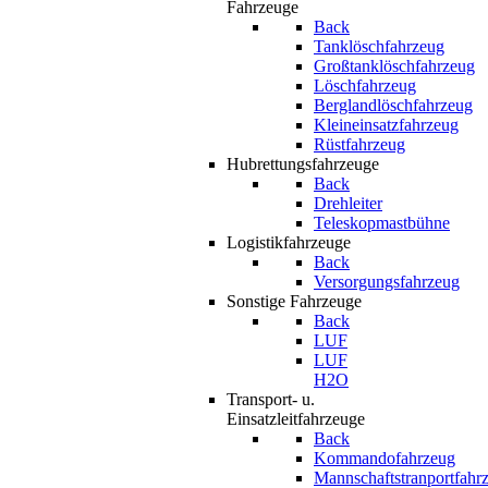
Fahrzeuge
Back
Tanklöschfahrzeug
Großtanklöschfahrzeug
Löschfahrzeug
Berglandlöschfahrzeug
Kleineinsatzfahrzeug
Rüstfahrzeug
Hubrettungsfahrzeuge
Back
Drehleiter
Teleskopmastbühne
Logistikfahrzeuge
Back
Versorgungsfahrzeug
Sonstige Fahrzeuge
Back
LUF
LUF
H2O
Transport- u.
Einsatzleitfahrzeuge
Back
Kommandofahrzeug
Mannschaftstranportfahr