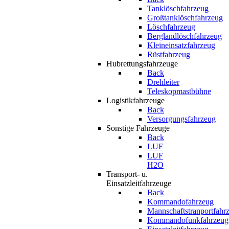
Tanklöschfahrzeug
Großtanklöschfahrzeug
Löschfahrzeug
Berglandlöschfahrzeug
Kleineinsatzfahrzeug
Rüstfahrzeug
Hubrettungsfahrzeuge
Back
Drehleiter
Teleskopmastbühne
Logistikfahrzeuge
Back
Versorgungsfahrzeug
Sonstige Fahrzeuge
Back
LUF
LUF
H2O
Transport- u.
Einsatzleitfahrzeuge
Back
Kommandofahrzeug
Mannschaftstranportfahr
Kommandofunkfahrzeug