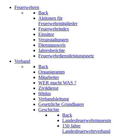
Feuerwehren
Back
Aktionen für
Feuerwehrmitglieder
Feuerwehrindex
Einsätze
Veranstaltungen
Dienstausweis
Jahresberichte
Feuerwehrdienstleistungsnetz
Verband
Back
Organigramm
Mitarbeiter
WER macht WAS ?
Zivildienst
60plus
Verbandsleitung
Gesetzliche Grundlagen
Geschichte
Back
Landesfeuerwehrmuseum
150 Jahre
Landesfeuerwehrverband