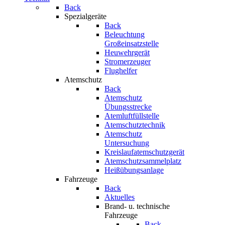
Back
Spezialgeräte
Back
Beleuchtung
Großeinsatzstelle
Heuwehrgerät
Stromerzeuger
Flughelfer
Atemschutz
Back
Atemschutz
Übungsstrecke
Atemluftfüllstelle
Atemschutztechnik
Atemschutz
Untersuchung
Kreislaufatemschutzgerät
Atemschutzsammelplatz
Heißübungsanlage
Fahrzeuge
Back
Aktuelles
Brand- u. technische
Fahrzeuge
Back