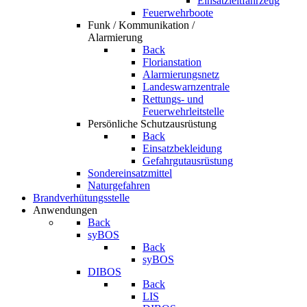
Einsatzleitfahrzeug
Feuerwehrboote
Funk / Kommunikation /
Alarmierung
Back
Florianstation
Alarmierungsnetz
Landeswarnzentrale
Rettungs- und
Feuerwehrleitstelle
Persönliche Schutzausrüstung
Back
Einsatzbekleidung
Gefahrgutausrüstung
Sondereinsatzmittel
Naturgefahren
Brandverhütungsstelle
Anwendungen
Back
syBOS
Back
syBOS
DIBOS
Back
LIS