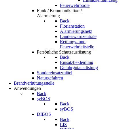
Einsatzleitfahrzeug
Feuerwehrboote
Funk / Kommunikation /
Alarmierung
Back
Florianstation
Alarmierungsnetz
Landeswarnzentrale
Rettungs- und
Feuerwehrleitstelle
Persönliche Schutzausrüstung
Back
Einsatzbekleidung
Gefahrgutausrüstung
Sondereinsatzmittel
Naturgefahren
Brandverhütungsstelle
Anwendungen
Back
syBOS
Back
syBOS
DIBOS
Back
LIS