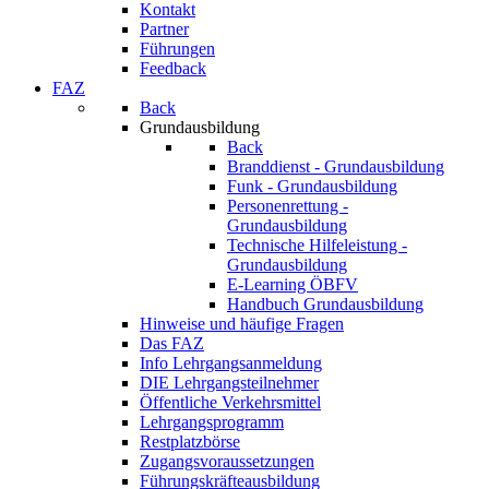
Kontakt
Partner
Führungen
Feedback
FAZ
Back
Grundausbildung
Back
Branddienst - Grundausbildung
Funk - Grundausbildung
Personenrettung -
Grundausbildung
Technische Hilfeleistung -
Grundausbildung
E-Learning ÖBFV
Handbuch Grundausbildung
Hinweise und häufige Fragen
Das FAZ
Info Lehrgangsanmeldung
DIE Lehrgangsteilnehmer
Öffentliche Verkehrsmittel
Lehrgangsprogramm
Restplatzbörse
Zugangsvoraussetzungen
Führungskräfteausbildung