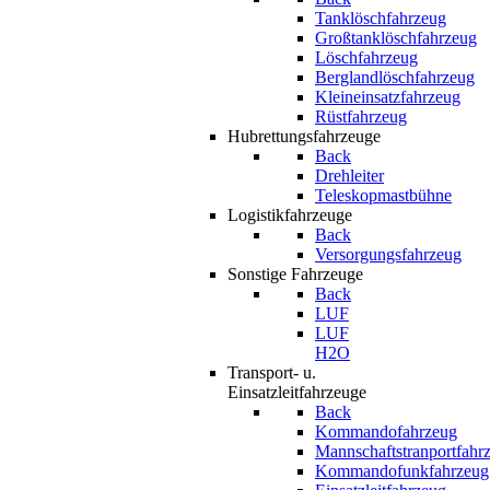
Tanklöschfahrzeug
Großtanklöschfahrzeug
Löschfahrzeug
Berglandlöschfahrzeug
Kleineinsatzfahrzeug
Rüstfahrzeug
Hubrettungsfahrzeuge
Back
Drehleiter
Teleskopmastbühne
Logistikfahrzeuge
Back
Versorgungsfahrzeug
Sonstige Fahrzeuge
Back
LUF
LUF
H2O
Transport- u.
Einsatzleitfahrzeuge
Back
Kommandofahrzeug
Mannschaftstranportfahr
Kommandofunkfahrzeug