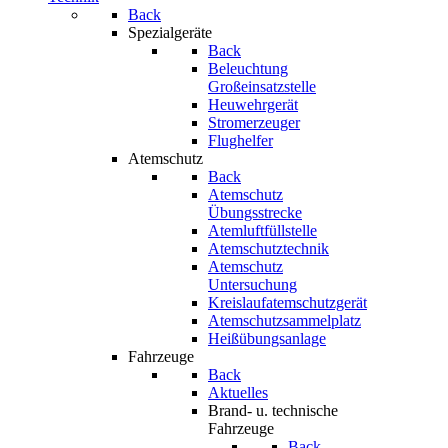
Back
Spezialgeräte
Back
Beleuchtung
Großeinsatzstelle
Heuwehrgerät
Stromerzeuger
Flughelfer
Atemschutz
Back
Atemschutz
Übungsstrecke
Atemluftfüllstelle
Atemschutztechnik
Atemschutz
Untersuchung
Kreislaufatemschutzgerät
Atemschutzsammelplatz
Heißübungsanlage
Fahrzeuge
Back
Aktuelles
Brand- u. technische
Fahrzeuge
Back