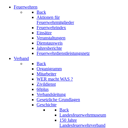
Feuerwehren
Back
Aktionen für
Feuerwehrmitglieder
Feuerwehrindex
Einsätze
Veranstaltungen
Dienstausweis
Jahresberichte
Feuerwehrdienstleistungsnetz
Verband
Back
Organigramm
Mitarbeiter
WER macht WAS ?
Zivildienst
60plus
Verbandsleitung
Gesetzliche Grundlagen
Geschichte
Back
Landesfeuerwehrmuseum
150 Jahre
Landesfeuerwehrverband