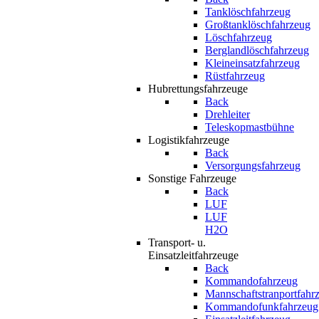
Tanklöschfahrzeug
Großtanklöschfahrzeug
Löschfahrzeug
Berglandlöschfahrzeug
Kleineinsatzfahrzeug
Rüstfahrzeug
Hubrettungsfahrzeuge
Back
Drehleiter
Teleskopmastbühne
Logistikfahrzeuge
Back
Versorgungsfahrzeug
Sonstige Fahrzeuge
Back
LUF
LUF
H2O
Transport- u.
Einsatzleitfahrzeuge
Back
Kommandofahrzeug
Mannschaftstranportfahr
Kommandofunkfahrzeug