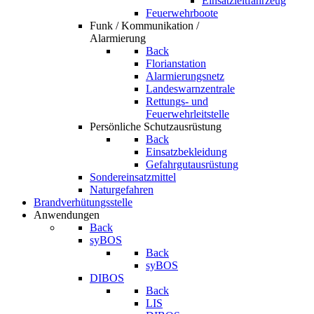
Einsatzleitfahrzeug
Feuerwehrboote
Funk / Kommunikation /
Alarmierung
Back
Florianstation
Alarmierungsnetz
Landeswarnzentrale
Rettungs- und
Feuerwehrleitstelle
Persönliche Schutzausrüstung
Back
Einsatzbekleidung
Gefahrgutausrüstung
Sondereinsatzmittel
Naturgefahren
Brandverhütungsstelle
Anwendungen
Back
syBOS
Back
syBOS
DIBOS
Back
LIS