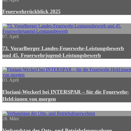
Feuerwehrrückblick 2025
07. April
73. Vorarlberger Landes-Feuerwehr-Leistungsbewerb
und 45. Feuerwehrjugend-Leistungsbewerb
03. April
Floriani-Weckerl bei INTERSPAR – für die Feuerwehr-
Held:innen von morgen
28. März
Verbandstag der Orts- und Betriebsfeuerwehren