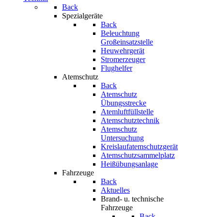
Back
Spezialgeräte
Back
Beleuchtung
Großeinsatzstelle
Heuwehrgerät
Stromerzeuger
Flughelfer
Atemschutz
Back
Atemschutz
Übungsstrecke
Atemluftfüllstelle
Atemschutztechnik
Atemschutz
Untersuchung
Kreislaufatemschutzgerät
Atemschutzsammelplatz
Heißübungsanlage
Fahrzeuge
Back
Aktuelles
Brand- u. technische
Fahrzeuge
Back