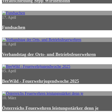
Verabschiedung Sepp Wirthensohn
17. April
Fundsachen
08. April
Verbandstag der Orts- und Betriebsfeuerwehren
05. April
BeeWild - Feuerwehrjugendwoche 2025
10. März
Österreichs Feuerwehren leistungsstärker denn je