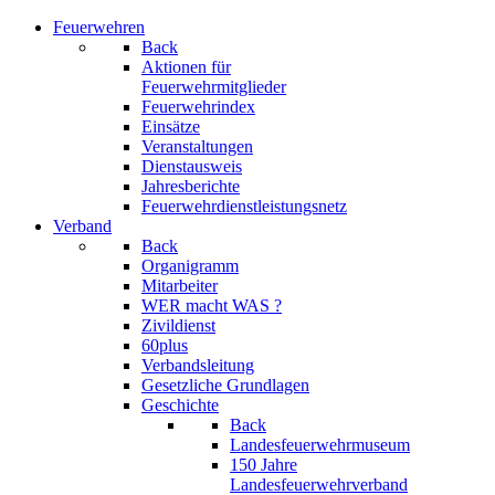
Feuerwehren
Back
Aktionen für
Feuerwehrmitglieder
Feuerwehrindex
Einsätze
Veranstaltungen
Dienstausweis
Jahresberichte
Feuerwehrdienstleistungsnetz
Verband
Back
Organigramm
Mitarbeiter
WER macht WAS ?
Zivildienst
60plus
Verbandsleitung
Gesetzliche Grundlagen
Geschichte
Back
Landesfeuerwehrmuseum
150 Jahre
Landesfeuerwehrverband